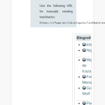
Use the following URL
for manually sending
trackbacks:
https://cfuga.mx/lib/plugins/linkback/e
Blogroll
b3co
Nigro
Miguel
de
Icaza
Federico
Mena
Gunnar
Wolf
Pedro