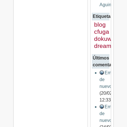
Aguirre
Etiquetas
blog
cfuga
dokuwiki
dreamhost
Últimos
comentarios
Empezand
de
nuevo
(20/02/2009
12:33)
Empezand
de
nuevo