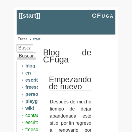
[[
start
]]
CFuga
Traza:
•
start
Blog de
Buscar
CFuga
blog
en
Empezando
escritos
de nuevo
freesoftware
personal
playground
Después de mucho
wiki
tiempo de dejar
contacto
abandonada este
escritos
sitio, por fin regreso
freesoftware
a renovarlo por