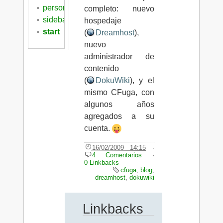
personal
completo: nuevo
sidebar
hospedaje
start
(
Dreamhost
),
nuevo
administrador de
contenido
(
DokuWiki
), y el
mismo CFuga, con
algunos años
agregados a su
cuenta.
16/02/2009 14:15
·
4 Comentarios
·
0 Linkbacks
cfuga
,
blog
,
dreamhost
,
dokuwiki
Linkbacks