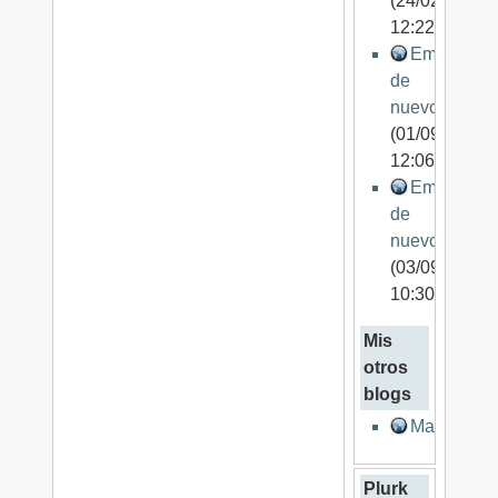
(24/02/2009
12:22)
Empezand
de
nuevo
(01/09/2009
12:06)
Empezand
de
nuevo
(03/09/2009
10:30)
Mis
otros
blogs
MachinWa
Plurk